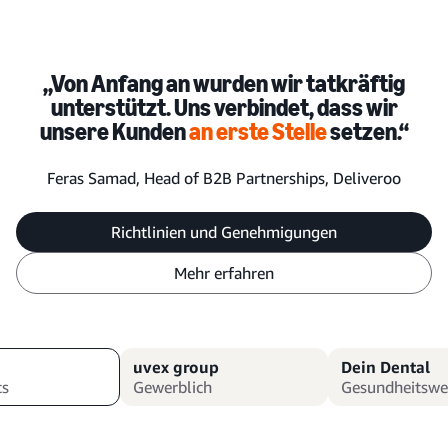
„Von Anfang an wurden wir tatkräftig
„
unterstützt. Uns verbindet, dass wir
unsere Kunden
an erste Stelle
setzen.“
Feras Samad, Head of B2B Partnerships, Deliveroo
T
Richtlinien und Genehmigungen
Mehr erfahren
uvex group
Dein Dental
ts
Gewerblich
Gesundheitswe