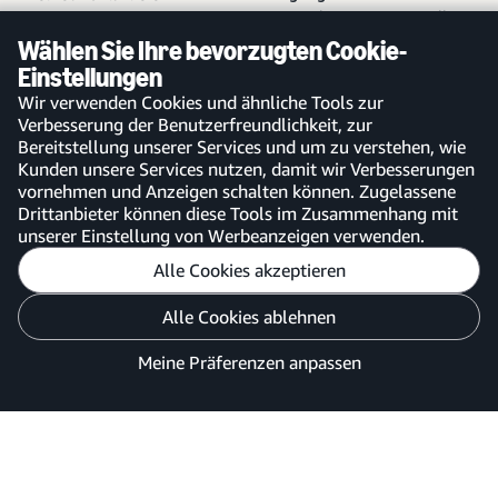
Kostenloses Konto erstellen
Hilfe und Kundendienst
Bei bestehendem Konto
Sitemap
Wählen Sie Ihre bevorzugten Cookie-
anmelden
Einstellungen
Amazon Business-App
Wir verwenden Cookies und ähnliche Tools zur
Verbesserung der Benutzerfreundlichkeit, zur
Bereitstellung unserer Services und um zu verstehen, wie
Kunden unsere Services nutzen, damit wir Verbesserungen
vornehmen und Anzeigen schalten können. Zugelassene
Deutschland
Drittanbieter können diese Tools im Zusammenhang mit
unserer Einstellung von Werbeanzeigen verwenden.
Alle Cookies akzeptieren
Meine Präferenzen anpassen
Alle Cookies ablehnen
Datenschutzhinweis
Cookies und Werbung
Meine Präferenzen anpassen
©2026 Amazon.com, Inc. oder Tochtergesellschaften.