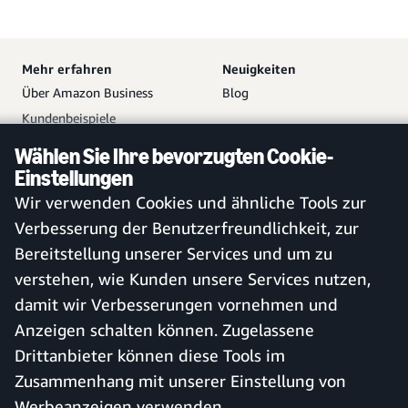
Mehr erfahren
Neuigkeiten
Über Amazon Business
Blog
Kundenbeispiele
Partner
Wählen Sie Ihre bevorzugten Cookie-
Hilfe
Ihr Amazon Business
Einstellungen
Zugang
Vetrieb kontaktieren
Wir verwenden Cookies und ähnliche Tools zur
Kostenloses Konto erstellen
Hilfe und Kundendienst
Verbesserung der Benutzerfreundlichkeit, zur
Bei bestehendem Konto
Sitemap
Bereitstellung unserer Services und um zu
anmelden
verstehen, wie Kunden unsere Services nutzen,
Amazon Business-App
damit wir Verbesserungen vornehmen und
Anzeigen schalten können. Zugelassene
Drittanbieter können diese Tools im
Deutschland
Zusammenhang mit unserer Einstellung von
Werbeanzeigen verwenden.