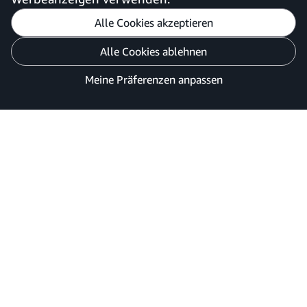
Alle Cookies akzeptieren
Meine Präferenzen anpassen
Alle Cookies ablehnen
Datenschutzhinweis
Cookies und Werbung
Meine Präferenzen anpassen
©2026 Amazon.com, Inc. oder Tochtergesellschaften.