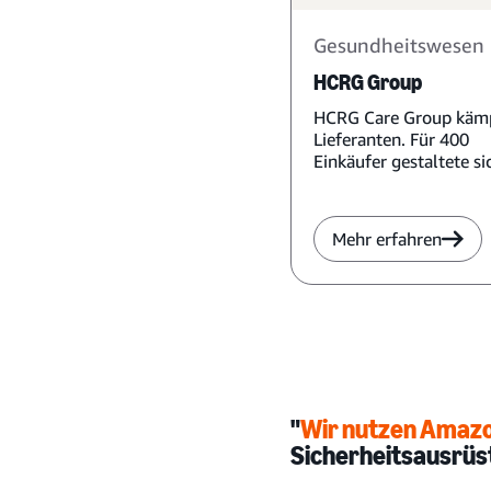
Gesundheitswesen
HCRG Group
HCRG Care Group kämp
Lieferanten. Für 400
Einkäufer gestaltete si
nach den benötigten P
NHS-Patienten oft schw
Mehr erfahren
"
Wir nutzen Amazo
Sicherheitsausrüs