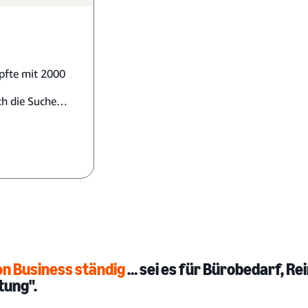
fte mit 2000
ch die Suche
rodukten für
ierig.
n Business ständig
… sei es für Bürobedarf, Re
tung".