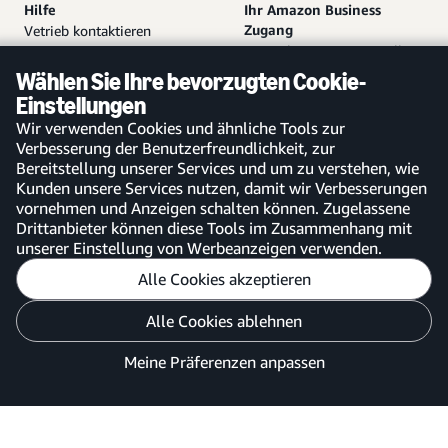
Hilfe
Ihr Amazon Business
Zugang
Vetrieb kontaktieren
Kostenloses Konto erstellen
Hilfe und Kundendienst
Bei bestehendem Konto
Sitemap
Wählen Sie Ihre bevorzugten Cookie-
anmelden
Einstellungen
Amazon Business-App
Wir verwenden Cookies und ähnliche Tools zur
Verbesserung der Benutzerfreundlichkeit, zur
Bereitstellung unserer Services und um zu verstehen, wie
Kunden unsere Services nutzen, damit wir Verbesserungen
vornehmen und Anzeigen schalten können. Zugelassene
Deutschland
Drittanbieter können diese Tools im Zusammenhang mit
unserer Einstellung von Werbeanzeigen verwenden.
Alle Cookies akzeptieren
Meine Präferenzen anpassen
Alle Cookies ablehnen
Datenschutzhinweis
Cookies und Werbung
Meine Präferenzen anpassen
©2026 Amazon.com, Inc. oder Tochtergesellschaften.