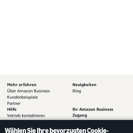
Mehr erfahren
Neuigkeiten
Über Amazon Business
Blog
Kundenbeispiele
Partner
Hilfe
Ihr Amazon Business
Zugang
Vetrieb kontaktieren
Kostenloses Konto erstellen
Hilfe und Kundendienst
Bei bestehendem Konto
Sitemap
Wählen Sie Ihre bevorzugten Cookie-