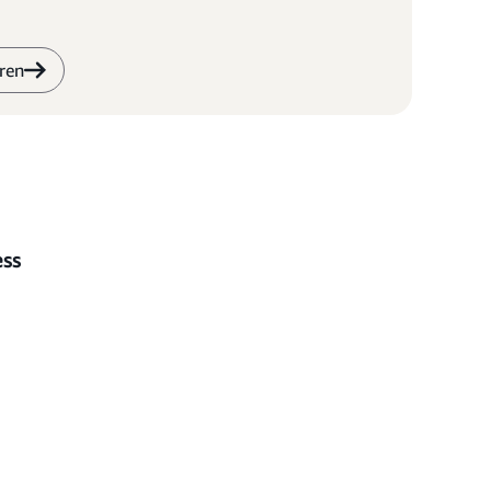
ren
ess