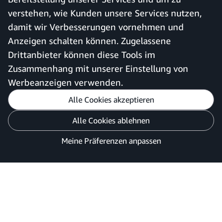
anmelden
verstehen, wie Kunden unsere Services nutzen,
Amazon Business-App
damit wir Verbesserungen vornehmen und
Anzeigen schalten können. Zugelassene
Drittanbieter können diese Tools im
Deutschland
Zusammenhang mit unserer Einstellung von
Werbeanzeigen verwenden.
Alle Cookies akzeptieren
Meine Präferenzen anpassen
Alle Cookies ablehnen
Datenschutzhinweis
Cookies und Werbung
Meine Präferenzen anpassen
©2026 Amazon.com, Inc. oder Tochtergesellschaften.