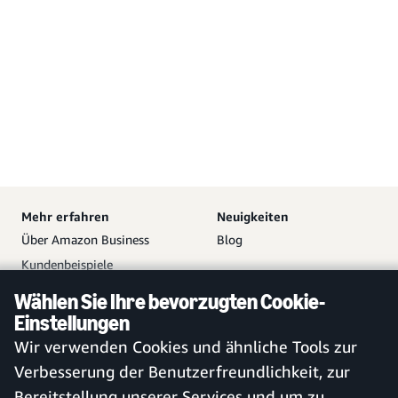
Mehr erfahren
Neuigkeiten
Über Amazon Business
Blog
Kundenbeispiele
Partner
Wählen Sie Ihre bevorzugten Cookie-
Hilfe
Ihr Amazon Business
Einstellungen
Zugang
Vetrieb kontaktieren
Wir verwenden Cookies und ähnliche Tools zur
Kostenloses Konto erstellen
Hilfe und Kundendienst
Verbesserung der Benutzerfreundlichkeit, zur
Bei bestehendem Konto
Sitemap
Bereitstellung unserer Services und um zu