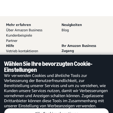
Mehr erfahren
Neuigkeiten
Über Amazon Business
Blog
Kundenbeispiele
Partner
Hilfe
Ihr Amazon Business
Zugang
Vetrieb kontaktieren
Kostenloses Konto erstellen
Hilfe und Kundendienst
Bei bestehendem Konto
Sitemap
Wählen Sie Ihre bevorzugten Cookie-
anmelden
Einstellungen
Amazon Business-App
Wir verwenden Cookies und ähnliche Tools zur
Verbesserung der Benutzerfreundlichkeit, zur
Bereitstellung unserer Services und um zu verstehen, wie
Kunden unsere Services nutzen, damit wir Verbesserungen
vornehmen und Anzeigen schalten können. Zugelassene
Deutschland
Drittanbieter können diese Tools im Zusammenhang mit
unserer Einstellung von Werbeanzeigen verwenden.