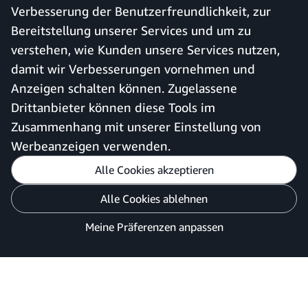
Verbesserung der Benutzerfreundlichkeit, zur
Bei bestehendem Konto
Sitemap
Bereitstellung unserer Services und um zu
anmelden
verstehen, wie Kunden unsere Services nutzen,
Amazon Business-App
damit wir Verbesserungen vornehmen und
Anzeigen schalten können. Zugelassene
Drittanbieter können diese Tools im
Deutschland
Zusammenhang mit unserer Einstellung von
Werbeanzeigen verwenden.
Alle Cookies akzeptieren
Meine Präferenzen anpassen
Alle Cookies ablehnen
Datenschutzhinweis
Cookies und Werbung
Meine Präferenzen anpassen
©2026 Amazon.com, Inc. oder Tochtergesellschaften.