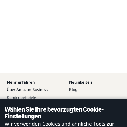
Mehr erfahren
Neuigkeiten
Über Amazon Business
Blog
Kundenbeispiele
Partner
Wählen Sie Ihre bevorzugten Cookie-
Hilfe
Ihr Amazon Business
Einstellungen
Zugang
Vetrieb kontaktieren
Wir verwenden Cookies und ähnliche Tools zur
Kostenloses Konto erstellen
Hilfe und Kundendienst