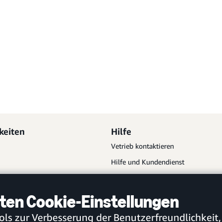
keiten
Hilfe
Vetrieb kontaktieren
Hilfe und Kundendienst
Sitemap
ten Cookie-Einstellungen
Scannen Sie den QR-Code, um
s zur Verbesserung der Benutzerfreundlichkeit, 
die neue Amazon Business-App