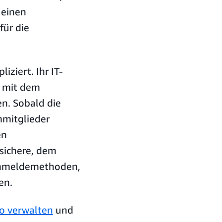
 einen
für die
iziert. Ihr IT-
t mit dem
n. Sobald die
mmitglieder
en
sichere, dem
Anmeldemethoden,
en.
o verwalten
und