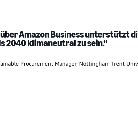
 über Amazon Business unterstützt d
bis 2040 klimaneutral zu sein.“
stainable Procurement Manager, Nottingham Trent Univ