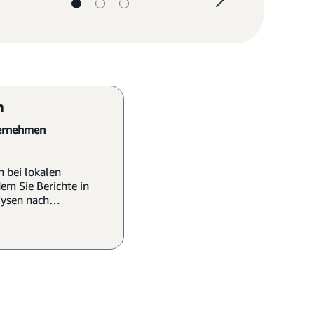
n
ternehmen
n bei lokalen
em Sie Berichte in
ysen nach
gion filtern.