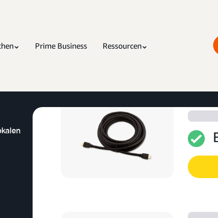
chen
Prime Business
Ressourcen
okalen