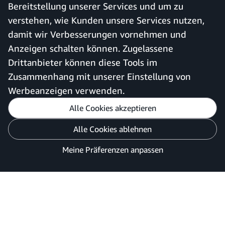
Bereitstellung unserer Services und um zu
anmelden
verstehen, wie Kunden unsere Services nutzen,
Amazon Business-App
damit wir Verbesserungen vornehmen und
Anzeigen schalten können. Zugelassene
Drittanbieter können diese Tools im
Deutschland
Zusammenhang mit unserer Einstellung von
Werbeanzeigen verwenden.
Alle Cookies akzeptieren
Meine Präferenzen anpassen
Alle Cookies ablehnen
Datenschutzhinweis
Cookies und Werbung
Meine Präferenzen anpassen
©2026 Amazon.com, Inc. oder Tochtergesellschaften.