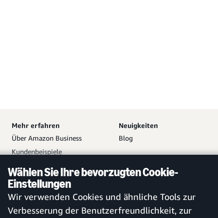
Mehr erfahren
Neuigkeiten
Über Amazon Business
Blog
Kundenbeispiele
Partner
Wählen Sie Ihre bevorzugten Cookie-
Hilfe
Ihr Amazon Business
Einstellungen
Zugang
Vetrieb kontaktieren
Wir verwenden Cookies und ähnliche Tools zur
Kostenloses Konto erstellen
Hilfe und Kundendienst
Verbesserung der Benutzerfreundlichkeit, zur
Bei bestehendem Konto
Sitemap