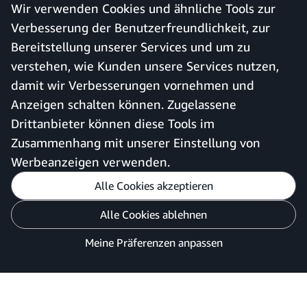
Wir verwenden Cookies und ähnliche Tools zur
Kostenloses Konto erstellen
Hilfe und Kundendienst
Verbesserung der Benutzerfreundlichkeit, zur
Bei bestehendem Konto
Sitemap
Bereitstellung unserer Services und um zu
anmelden
verstehen, wie Kunden unsere Services nutzen,
Amazon Business-App
damit wir Verbesserungen vornehmen und
Anzeigen schalten können. Zugelassene
Drittanbieter können diese Tools im
Deutschland
Zusammenhang mit unserer Einstellung von
Werbeanzeigen verwenden.
Alle Cookies akzeptieren
Meine Präferenzen anpassen
Alle Cookies ablehnen
Datenschutzhinweis
Cookies und Werbung
Meine Präferenzen anpassen
©2026 Amazon.com, Inc. oder Tochtergesellschaften.