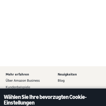
Mehr erfahren
Neuigkeiten
Über Amazon Business
Blog
Kundenbeispiele
Partner
Wählen Sie Ihre bevorzugten Cookie-
Hilfe
Ihr Amazon Business
Einstellungen
Zugang
Vetrieb kontaktieren